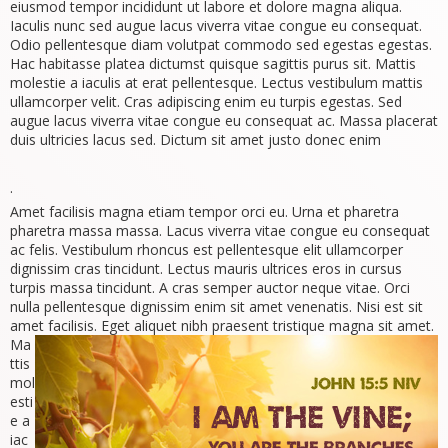
eiusmod tempor incididunt ut labore et dolore magna aliqua.
Iaculis nunc sed augue lacus viverra vitae congue eu consequat.
Odio pellentesque diam volutpat commodo sed egestas egestas.
Hac habitasse platea dictumst quisque sagittis purus sit. Mattis
molestie a iaculis at erat pellentesque. Lectus vestibulum mattis
ullamcorper velit. Cras adipiscing enim eu turpis egestas. Sed
augue lacus viverra vitae congue eu consequat ac. Massa placerat
duis ultricies lacus sed. Dictum sit amet justo donec enim
.
Amet facilisis magna etiam tempor orci eu. Urna et pharetra
pharetra massa massa. Lacus viverra vitae congue eu consequat
ac felis. Vestibulum rhoncus est pellentesque elit ullamcorper
dignissim cras tincidunt. Lectus mauris ultrices eros in cursus
turpis massa tincidunt. A cras semper auctor neque vitae. Orci
nulla pellentesque dignissim enim sit amet venenatis. Nisi est sit
amet facilisis. Eget aliquet
nibh praesent tristique magna sit amet.
Ma
ttis
mol
esti
e a
iac