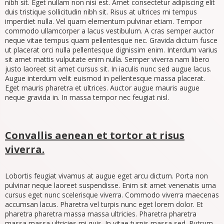
nibh sit. Eget nullam non nisi est. Amet consectetur adipiscing elit
duis tristique sollicitudin nibh sit. Risus at ultrices mi tempus
imperdiet nulla. Vel quam elementum pulvinar etiam. Tempor
commodo ullamcorper a lacus vestibulum. A cras semper auctor
neque vitae tempus quam pellentesque nec. Gravida dictum fusce
ut placerat orci nulla pellentesque dignissim enim. Interdum varius
sit amet mattis vulputate enim nulla. Semper viverra nam libero
justo laoreet sit amet cursus sit. In iaculis nunc sed augue lacus.
Augue interdum velit euismod in pellentesque massa placerat.
Eget mauris pharetra et ultrices. Auctor augue mauris augue
neque gravida in. In massa tempor nec feugiat nisl.
Convallis aenean et tortor at risus
viverra.
Lobortis feugiat vivamus at augue eget arcu dictum. Porta non
pulvinar neque laoreet suspendisse. Enim sit amet venenatis urna
cursus eget nunc scelerisque viverra. Commodo viverra maecenas
accumsan lacus. Pharetra vel turpis nunc eget lorem dolor. Et
pharetra pharetra massa massa ultricies. Pharetra pharetra
massa massa ultricies mi quis. In vitae turpis massa sed. Rutrum