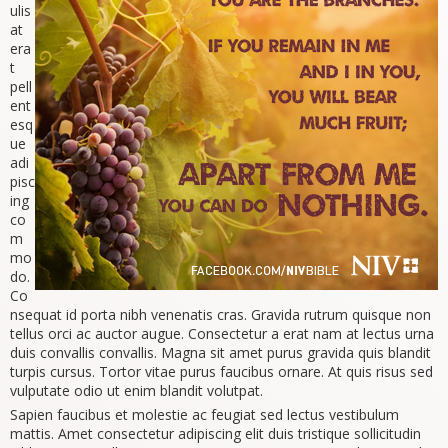
ulis
at
era
t
pell
ent
esq
ue
adi
pisc
ing
co
m
mo
do.
Co
nsequat id porta nibh venenatis cras. Gravida rutrum quisque non
tellus orci ac auctor augue. Consectetur a erat nam at lectus urna
duis convallis convallis. Magna sit amet purus gravida quis blandit
turpis cursus. Tortor vitae purus faucibus ornare. At quis risus sed
vulputate odio ut enim blandit volutpat.
Sapien faucibus et molestie ac feugiat sed lectus vestibulum
mattis. Amet consectetur adipiscing elit duis tristique sollicitudin